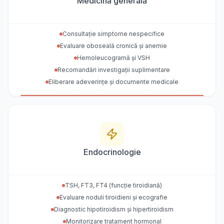
Medicină generală
Consultație simptome nespecifice
Evaluare oboseală cronică și anemie
Hemoleucogramă și VSH
Recomandări investigații suplimentare
Eliberare adeverințe și documente medicale
Endocrinologie
TSH, FT3, FT4 (funcție tiroidiană)
Evaluare noduli tiroidieni și ecografie
Diagnostic hipotiroidism și hipertiroidism
Monitorizare tratament hormonal