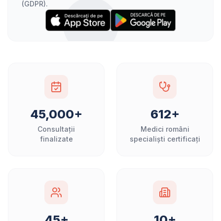
(GDPR).
45,000+
612+
Consultații
Medici români
finalizate
specialiști certificați
45+
10+