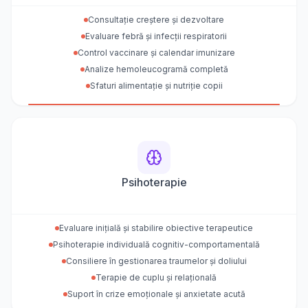
Consultație creștere și dezvoltare
Evaluare febră și infecții respiratorii
Control vaccinare și calendar imunizare
Analize hemoleucogramă completă
Sfaturi alimentație și nutriție copii
Psihoterapie
Evaluare inițială și stabilire obiective terapeutice
Psihoterapie individuală cognitiv-comportamentală
Consiliere în gestionarea traumelor și doliului
Terapie de cuplu și relațională
Suport în crize emoționale și anxietate acută