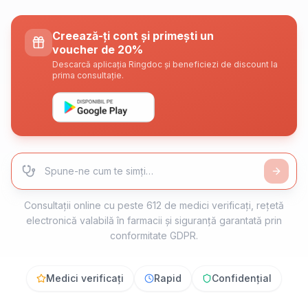
Creează-ți cont și primești un
voucher de 20%
Descarcă aplicația Ringdoc și beneficiezi de discount la
prima consultație.
Caută specialitate medicală
Consultații online cu peste 612 de medici verificați, rețetă
electronică valabilă în farmacii și siguranță garantată prin
conformitate GDPR.
Medici verificați
Rapid
Confidențial