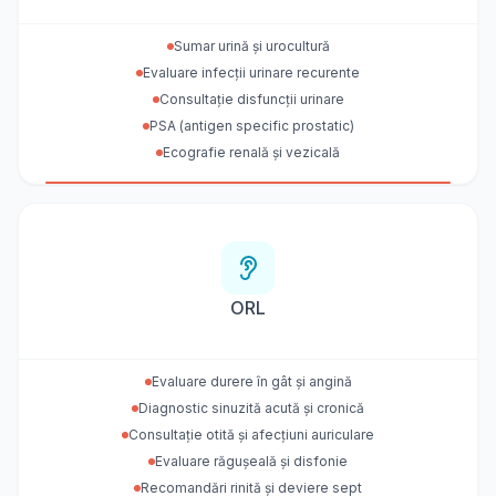
Sumar urină și urocultură
Evaluare infecții urinare recurente
Consultație disfuncții urinare
PSA (antigen specific prostatic)
Ecografie renală și vezicală
ORL
Evaluare durere în gât și angină
Diagnostic sinuzită acută și cronică
Consultație otită și afecțiuni auriculare
Evaluare răgușeală și disfonie
Recomandări rinită și deviere sept