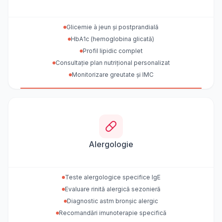
Glicemie à jeun și postprandială
HbA1c (hemoglobina glicată)
Profil lipidic complet
Consultație plan nutrițional personalizat
Monitorizare greutate și IMC
Alergologie
Teste alergologice specifice IgE
Evaluare rinită alergică sezonieră
Diagnostic astm bronșic alergic
Recomandări imunoterapie specifică