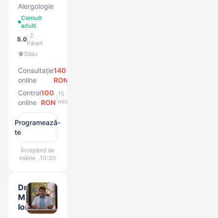
Alergologie
Consult
adulti
· 2
5.0
Păreri
Sibiu
Consultație
140
20
|
min
online
RON
Control
100
15
|
min
online
RON
Programează-
te
Începând de
mâine , 10:30
Dr.
Marius
Iordache