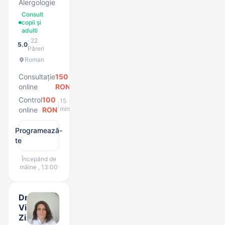
Alergologie
Consult
copii și
adulti
· 22
5.0
Păreri
Roman
Consultație
150
20
|
min
online
RON
Control
100
15
|
min
online
RON
Programează-
te
Începând de
mâine , 13:00
Dr.
Violeta
Zirbo