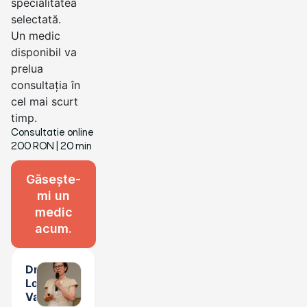
specialitatea
selectată.
Un medic
disponibil va
prelua
consultația în
cel mai scurt
timp.
Consultatie online
200 RON
| 20 min
Găsește-
mi un
medic
acum.
Dr.
Loredana
Vasile