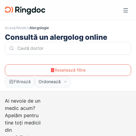
Acasă
/
Medici
/
Alergologie
Consultă un alergolog online
Resetează filtre
Filtrează
Ordonează
Ai nevoie de un
medic acum?
Apelăm pentru
tine toți medicii
din