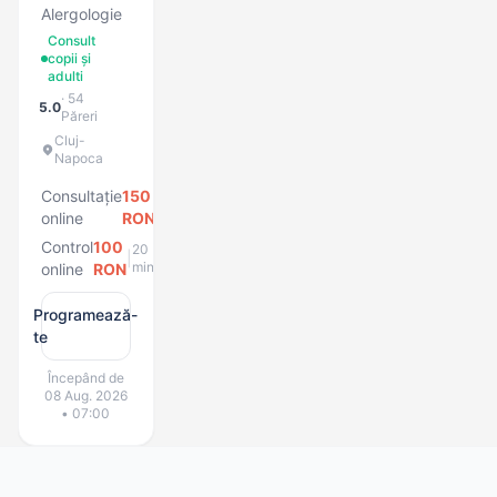
Alergologie
Consult
copii și
adulti
· 54
5.0
Păreri
Cluj-
Napoca
Consultație
150
20
|
min
online
RON
Control
100
20
|
min
online
RON
Programează-
te
Începând de
08 Aug. 2026
• 07:00