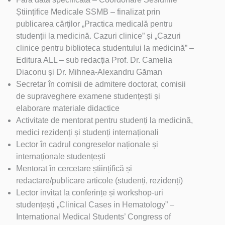
Științifice Medicale SSMB – finalizat prin
publicarea cărților „Practica medicală pentru
studenții la medicină. Cazuri clinice” și „Cazuri
clinice pentru biblioteca studentului la medicină” –
Editura ALL – sub redacția Prof. Dr. Camelia
Diaconu și Dr. Mihnea-Alexandru Găman
Secretar în comisii de admitere doctorat, comisii
de supraveghere examene studențești și
elaborare materiale didactice
Activitate de mentorat pentru studenți la medicină,
medici rezidenți și studenți internaționali
Lector în cadrul congreselor naționale și
internaționale studențești
Mentorat în cercetare științifică și
redactare/publicare articole (studenți, rezidenți)
Lector invitat la conferințe și workshop-uri
studențești „Clinical Cases in Hematology” –
International Medical Students’ Congress of