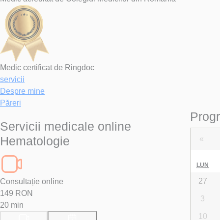
Medic certificat de Ringdoc
servicii
Despre mine
Păreri
Progr
Servicii medicale online
Hematologie
«
LUN
27
Consultație online
149 RON
3
20 min
10