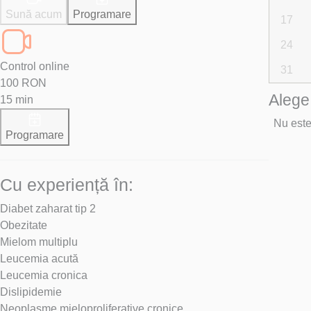
Programare
Sună acum
17
24
Control online
31
100 RON
Alege
15 min
Nu este
Programare
Cu experiență în:
Diabet zaharat tip 2
Obezitate
Mielom multiplu
Leucemia acută
Leucemia cronica
Dislipidemie
Neoplasme mieloproliferative cronice