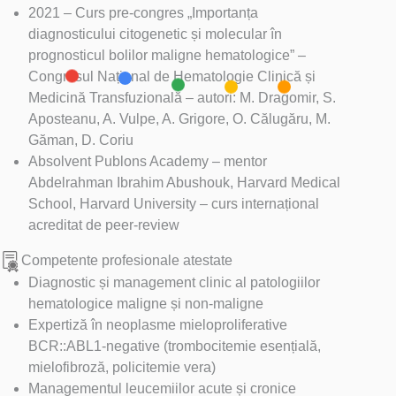
2021 – Curs pre-congres „Importanța
diagnosticului citogenetic și molecular în
prognosticul bolilor maligne hematologice” –
Congresul Național de Hematologie Clinică și
Medicină Transfuzională – autori: M. Dragomir, S.
Aposteanu, A. Vulpe, A. Grigore, O. Călugăru, M.
Găman, D. Coriu
Absolvent Publons Academy – mentor
Abdelrahman Ibrahim Abushouk, Harvard Medical
School, Harvard University – curs internațional
acreditat de peer-review
Competente profesionale atestate
Diagnostic și management clinic al patologiilor
hematologice maligne și non-maligne
Expertiză în neoplasme mieloproliferative
BCR::ABL1-negative (trombocitemie esențială,
mielofibroză, policitemie vera)
Managementul leucemiilor acute și cronice