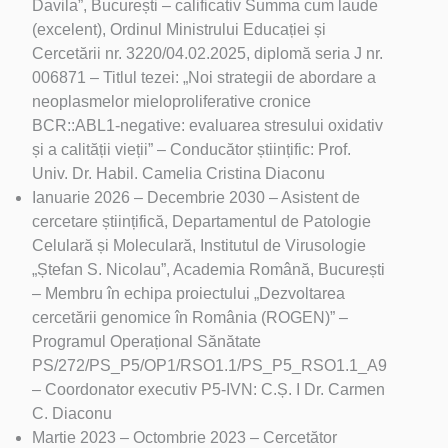
Davila”, București – calificativ Summa cum laude
(excelent), Ordinul Ministrului Educației și
Cercetării nr. 3220/04.02.2025, diplomă seria J nr.
006871 – Titlul tezei: „Noi strategii de abordare a
neoplasmelor mieloproliferative cronice
BCR::ABL1-negative: evaluarea stresului oxidativ
și a calității vieții” – Conducător științific: Prof.
Univ. Dr. Habil. Camelia Cristina Diaconu
Ianuarie 2026 – Decembrie 2030 – Asistent de
cercetare științifică, Departamentul de Patologie
Celulară și Moleculară, Institutul de Virusologie
„Ștefan S. Nicolau”, Academia Română, București
– Membru în echipa proiectului „Dezvoltarea
cercetării genomice în România (ROGEN)” –
Programul Operațional Sănătate
PS/272/PS_P5/OP1/RSO1.1/PS_P5_RSO1.1_A9
– Coordonator executiv P5-IVN: C.Ș. I Dr. Carmen
C. Diaconu
Martie 2023 – Octombrie 2023 – Cercetător