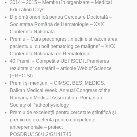
2014 – 2015 – Membru în organizare – Medical
Education Days
Diplomă onorifică pentru Cercetare Doctorală –
Societatea Română de Hematologie – XXX
Conferința Națională
Premiu – Curs precongres „Infecțiile și vaccinarea
pacientului cu boli hematologice maligne” – XXX
Conferința Națională de Hematologie
40 Premii – Competiția UEFISCDI „Premierea
rezultatelor cercetării – articole Web of Science
(PRECISI)”
Premii și mențiuni – CIMSC, BES, MEDICS,
Balkan Medical Week, Annual Congress of the
Romanian Medical Association, Romanian
Society of Pathophysiology
Premiu de excelență pentru cercetare științifică și
premiu de excelență pentru competențe
antreprenoriale – proiect
POSDRU/156/1.2/G/141745