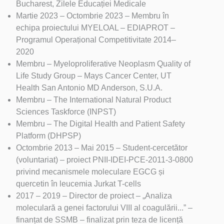
Bucharest, Zilele Educației Medicale
Martie 2023 – Octombrie 2023 – Membru în
echipa proiectului MYELOAL – EDIAPROT –
Programul Operațional Competitivitate 2014–
2020
Membru – Myeloproliferative Neoplasm Quality of
Life Study Group – Mays Cancer Center, UT
Health San Antonio MD Anderson, S.U.A.
Membru – The International Natural Product
Sciences Taskforce (INPST)
Membru – The Digital Health and Patient Safety
Platform (DHPSP)
Octombrie 2013 – Mai 2015 – Student-cercetător
(voluntariat) – proiect PNII-IDEI-PCE-2011-3-0800
privind mecanismele moleculare EGCG și
quercetin în leucemia Jurkat T-cells
2017 – 2019 – Director de proiect – „Analiza
moleculară a genei factorului VIII al coagulării...” –
finanțat de SSMB – finalizat prin teza de licență