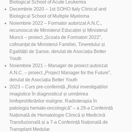
Biological School of Acute Leukemia
Decembrie 2020 – 1st SOHO Italy Clinical and
Biological School of Multiple Myeloma
Noiembrie 2022 – Formator autorizat A.N.C.,
recunoscut de Ministerul Educației și Ministerul
Muncii – proiect „Școala de Formatori 2022”,
cofinanțat de Ministerul Familiei, Tineretului și
Egalității de Șanse, derulat de Asociația Better
Youth
Noiembrie 2021 – Manager de proiect autorizat
A.N.C. – proiect „Project Manager for the Future”,
derulat de Asociația Better Youth
2023 – Curs pre-conferință „Rolul investigațiilor
imagistice în diagnosticul și urmărirea
limfoproliferărilor maligne. Radioterapia în
patologia hemato-oncologică” – a 29-a Conferință
Națională de Hematologie Clinică și Medicină
Transfuzională și a 7-a Conferință Națională de
Transplant Medular