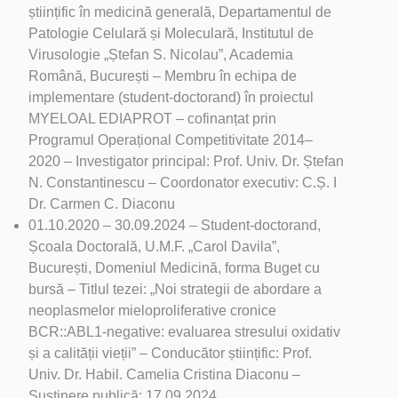
științific în medicină generală, Departamentul de
Patologie Celulară și Moleculară, Institutul de
Virusologie „Ștefan S. Nicolau”, Academia
Română, București – Membru în echipa de
implementare (student-doctorand) în proiectul
MYELOAL EDIAPROT – cofinanțat prin
Programul Operațional Competitivitate 2014–
2020 – Investigator principal: Prof. Univ. Dr. Ștefan
N. Constantinescu – Coordonator executiv: C.Ș. I
Dr. Carmen C. Diaconu
01.10.2020 – 30.09.2024 – Student-doctorand,
Școala Doctorală, U.M.F. „Carol Davila”,
București, Domeniul Medicină, forma Buget cu
bursă – Titlul tezei: „Noi strategii de abordare a
neoplasmelor mieloproliferative cronice
BCR::ABL1-negative: evaluarea stresului oxidativ
și a calității vieții” – Conducător științific: Prof.
Univ. Dr. Habil. Camelia Cristina Diaconu –
Susținere publică: 17.09.2024