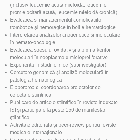
(inclusiv leucemie acută mieloidă, leucemie
promielocitară acută, leucemie mieloidă cronică)
Evaluarea și managementul complicațiilor
trombotice și hemoragice în bolile hematologice
Interpretarea analizelor citogenetice și moleculare
în hemato-oncologie
Evaluarea stresului oxidativ și a biomarkerilor
moleculari în neoplasmele mieloproliferative
Experiență în studii clinice (subinvestigator)
Cercetare genomică și analiză moleculară în
patologia hematologică
Elaborarea și coordonarea proiectelor de
cercetare științifică
Publicare de articole științifice în reviste indexate
ISI și participare la peste 150 de manifestări
științifice
Activitate editorială și peer-review pentru reviste
medicale internaționale
Competențe avansate în redactare științifică,