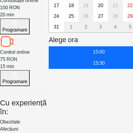
Consultație online
17
18
19
20
21
22
100 RON
20 min
24
25
26
27
28
29
31
1
2
3
4
5
Programare
Alege ora
15:00
Control online
75 RON
15:30
15 min
Programare
Cu experiență
în:
Obezitate
Afecțiuni