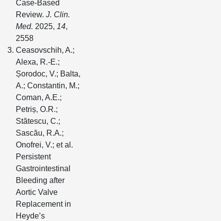
Case-Based
Review.
J. Clin.
Med.
2025,
14
,
2558
Ceasovschih, A.;
Alexa, R.-E.;
Șorodoc, V.; Balta,
A.; Constantin, M.;
Coman, A.E.;
Petriș, O.R.;
Stătescu, C.;
Sascău, R.A.;
Onofrei, V.; et al.
Persistent
Gastrointestinal
Bleeding after
Aortic Valve
Replacement in
Heyde’s