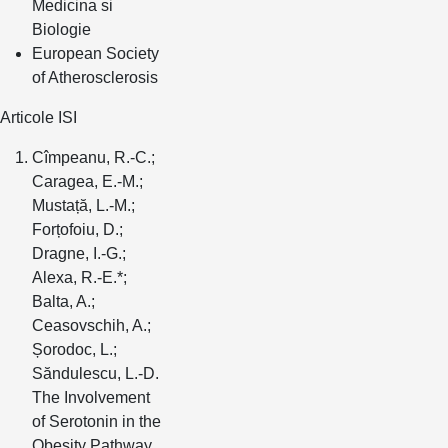
Medicina si
Biologie
European Society
of Atherosclerosis
Articole ISI
Cîmpeanu, R.-C.;
Caragea, E.-M.;
Mustață, L.-M.;
Forțofoiu, D.;
Dragne, I.-G.;
Alexa, R.-E.*;
Balta, A.;
Ceasovschih, A.;
Șorodoc, L.;
Săndulescu, L.-D.
The Involvement
of Serotonin in the
Obesity Pathway