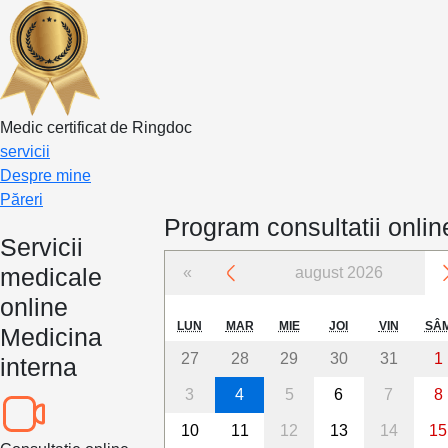
Medic certificat de Ringdoc
servicii
Despre mine
Păreri
Program consultatii onlin
Servicii
medicale
«
august 2026
online
LUN
MAR
MIE
JOI
VIN
SÂ
Medicina
27
28
29
30
31
1
interna
3
4
5
6
7
8
10
11
12
13
14
15