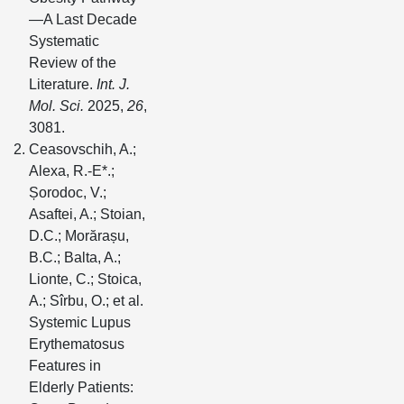
—A Last Decade
Systematic
Review of the
Literature.
Int. J.
Mol. Sci.
2025,
26
,
3081.
Ceasovschih, A.;
Alexa, R.-E*.;
Șorodoc, V.;
Asaftei, A.; Stoian,
D.C.; Morărașu,
B.C.; Balta, A.;
Lionte, C.; Stoica,
A.; Sîrbu, O.; et al.
Systemic Lupus
Erythematosus
Features in
Elderly Patients: