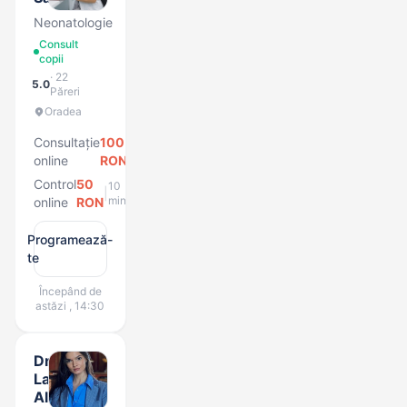
Neonatologie
Consult
copii
· 22
5.0
Păreri
Oradea
Consultație
100
10
|
min
online
RON
Control
50
10
|
min
online
RON
Programează-
te
Începând de
astăzi , 14:30
Dr.
Lavinia
Alexandra