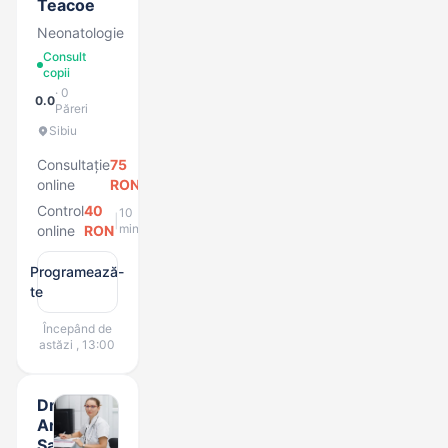
Teacoe
Neonatologie
Consult
copii
· 0
0.0
Păreri
Sibiu
Consultație
75
15
|
min
online
RON
Control
40
10
|
min
online
RON
Programează-
te
Începând de
astăzi , 13:00
Dr.
Anca
Sabău