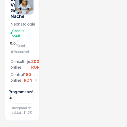
Veronica
Georgiana
Nache
Neonatologie
Consult
copii
· 0
0.0
Păreri
București
Consultație
200
20
|
min
online
RON
Control
150
10
|
min
online
RON
Programează-
te
Începând de
astăzi , 11:30