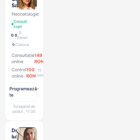
Safta
Neonatologie
Consult
copii
· 0
0.0
Păreri
Craiova
Consultație
149
20
|
min
online
RON
Control
100
15
|
min
online
RON
Programează-
te
Începând de
astăzi , 11:30
Dr.
Iulia