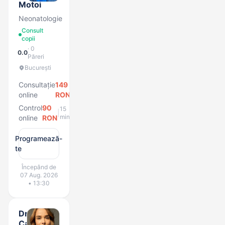
Motoi
Neonatologie
Consult
copii
· 0
0.0
Păreri
București
Consultație
149
20
|
min
online
RON
Control
90
15
|
min
online
RON
Programează-
te
Începând de
07 Aug. 2026
• 13:30
Dr.
Casandra