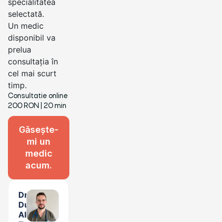
specialitatea
selectată.
Un medic
disponibil va
prelua
consultația în
cel mai scurt
timp.
Consultatie online
200 RON
| 20 min
Găsește-
mi un
medic
acum.
Dr.
Dumitru
Alin