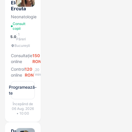
Elena
Ercuta
Neonatologie
Consult
copii
· 1
5.0
Păreri
București
Consultație
150
30
|
min
online
RON
Control
120
20
|
min
online
RON
Programează-
te
Începând de
06 Aug. 2026
• 10:00
Dr.