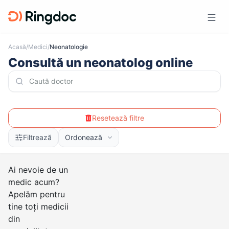
Acasă
/
Medici
/
Neonatologie
Consultă un neonatolog online
Resetează filtre
Filtrează
Ordonează
Ai nevoie de un
medic acum?
Apelăm pentru
tine toți medicii
din