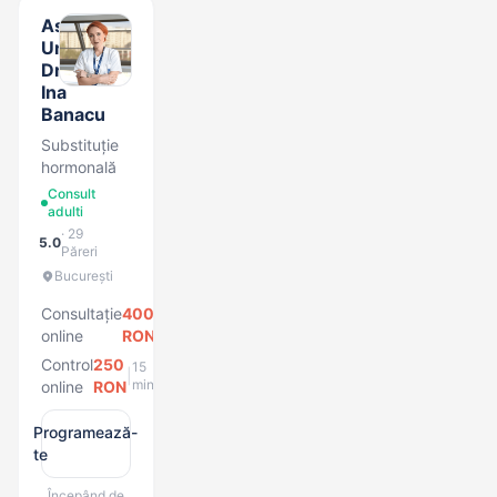
Asist.
Univ.
Dr.
Ina
Banacu
Substituție
hormonală
Consult
adulti
· 29
5.0
Păreri
București
Consultație
400
25
|
min
online
RON
Control
250
15
|
min
online
RON
Programează-
te
Începând de