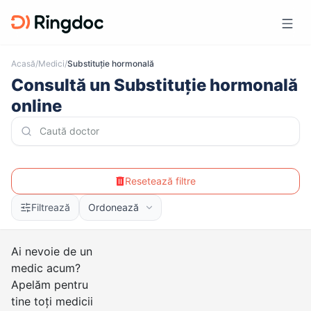
Acasă
/
Medici
/
Substituție hormonală
Consultă un Substituție hormonală
online
Resetează filtre
Filtrează
Ordonează
Ai nevoie de un
medic acum?
Apelăm pentru
tine toți medicii