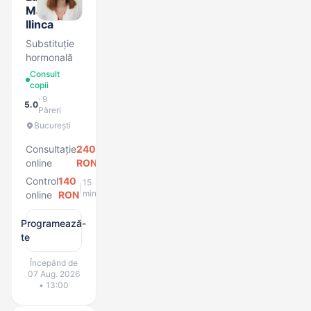
Marina
Ilinca
Substituție
hormonală
Consult
copii
· 9
5.0
Păreri
București
Consultație
240
25
|
min
online
RON
Control
140
15
|
min
online
RON
Programează-
te
Începând de
07 Aug. 2026
• 13:00