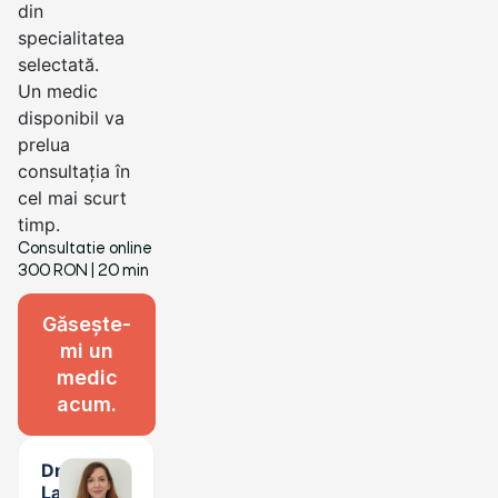
din
specialitatea
selectată.
Un medic
disponibil va
prelua
consultația în
cel mai scurt
timp.
Consultatie online
300 RON
| 20 min
Găsește-
mi un
medic
acum.
Dr.
Laura