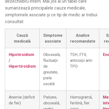
dezechilibru intern. Mai jos ai un tabel care
sumarizează principalele cauze medicale,
simptomele asociate și ce tip de medic ar trebui
consultat:
Cauză
Simptome
Analize
S
medicală
asociate
recomandate
re
Hipotiroidism
Oboseală,
TSH, FT4,
En
/
fluctuații
anticorpi anti-
Hipertiroidism
de
TPO
greutate,
piele
uscată
Anemie (deficit
Paloare,
Hemogramă,
Me
de fier)
oboseală,
feritină, fier
int
unghii
seric
He