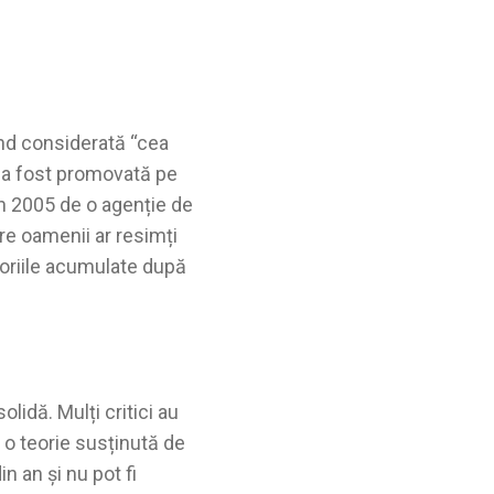
ind considerată “cea
ea a fost promovată pe
în 2005 de o agenție de
re oamenii ar resimți
oriile acumulate după
lidă. Mulți critici au
 o teorie susținută de
in an și nu pot fi