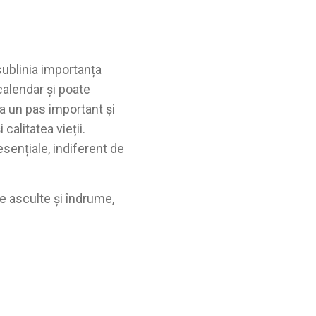
sublinia importanța
calendar și poate
ta un pas important și
calitatea vieții.
sențiale, indiferent de
te asculte și îndrume,