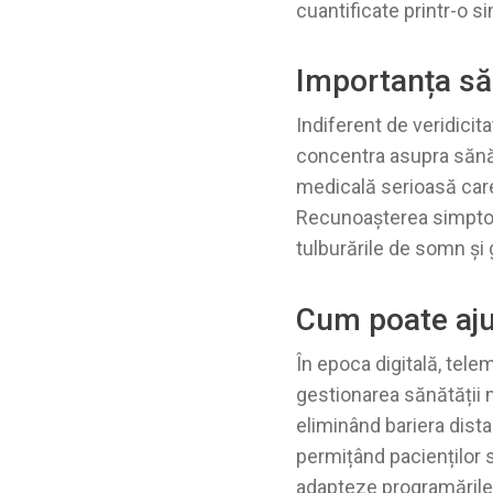
cuantificate printr-o s
Importanța să
Indiferent de veridici
concentra asupra sănătă
medicală serioasă care
Recunoașterea simptomel
tulburările de somn și 
Cum poate aju
În epoca digitală, tele
gestionarea sănătății mi
eliminând bariera distan
permițând pacienților s
adapteze programările 