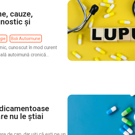
e, cauze,
nostic și
gie
Boli Autoimune
mic, cunoscut în mod curent
ală autoimună cronică...
edicamentoase
e nu le știai
re de cap, dar uiți că ești pe un