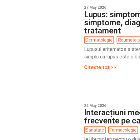
27 May 2026
Lupus: simptom
simptome, diag
tratament
Dermatologie
Reumatolo
Lupusul eritematos siste
simplu ca lupus este o bo
Citește tot >>
22 May 2026
Interacțiuni m
frecvente pe car
Sanatate
Farmacologie
Iei ibuprofen pentru o dure