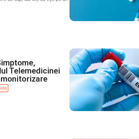
 Simptome,
lul Telemedicinei
 monitorizare
bola