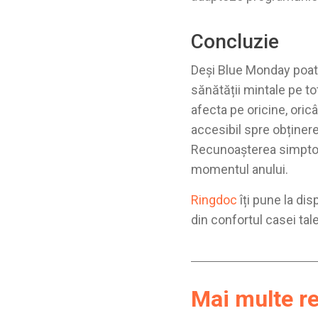
Concluzie
Deși Blue Monday poate 
sănătății mintale pe to
afecta pe oricine, oric
accesibil spre obținere
Recunoașterea simptome
momentul anului.
Ringdoc
îți pune la di
din confortul casei tale
Mai multe r