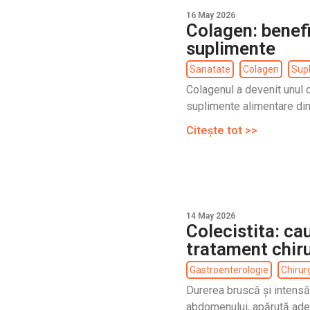
16 May 2026
Colagen: benefic
suplimente
Sanatate
Colagen
Sup
Colagenul a devenit unul 
suplimente alimentare din u
Citește tot >>
14 May 2026
Colecistita: c
tratament chiru
Gastroenterologie
Chirur
Durerea bruscă și intensă
abdomenului, apărută ade