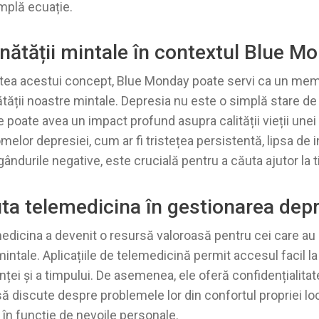
implă ecuație.
nătății mintale în contextul Blue M
tatea acestui concept, Blue Monday poate servi ca un me
ții noastre mintale. Depresia nu este o simplă stare de t
 poate avea un impact profund asupra calității vieții une
or depresiei, cum ar fi tristețea persistentă, lipsa de in
gândurile negative, este crucială pentru a căuta ajutor la 
ta telemedicina în gestionarea depr
medicina a devenit o resursă valoroasă pentru cei care au
ntale. Aplicațiile de telemedicină permit accesul facil la p
ței și a timpului. De asemenea, ele oferă confidențialitate ș
ă discute despre problemele lor din confortul propriei locu
în funcție de nevoile personale.