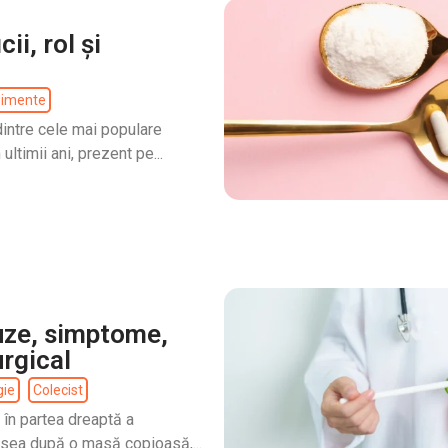
ii, rol și
limente
dintre cele mai populare
ltimii ani, prezent pe...
auze, simptome,
rgical
gie
Colecist
 în partea dreaptă a
sea după o masă copioasă,...