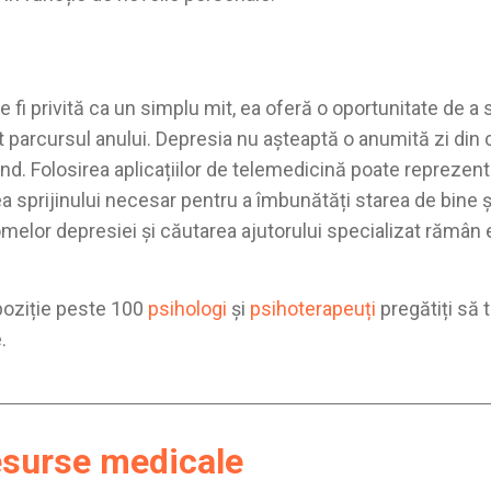
fi privită ca un simplu mit, ea oferă o oportunitate de a 
t parcursul anului. Depresia nu așteaptă o anumită zi din 
ând. Folosirea aplicațiilor de telemedicină poate reprezen
a sprijinului necesar pentru a îmbunătăți starea de bine și 
lor depresiei și căutarea ajutorului specializat rămân e
spoziție peste 100
psihologi
și
psihoterapeuți
pregătiți să 
.
esurse medicale