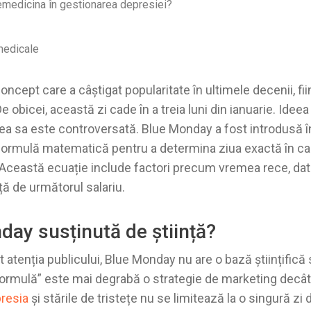
emedicina în gestionarea depresiei?
medicale
ncept care a câștigat popularitate în ultimele decenii, fi
 De obicei, această zi cade în a treia luni din ianuarie. Ide
inea sa este controversată. Blue Monday a fost introdusă 
o formulă matematică pentru a determina ziua exactă în ca
 Această ecuație include factori precum vremea rece, dat
ață de următorul salariu.
day susținută de știință?
atenția publicului, Blue Monday nu are o bază științifică so
formulă” este mai degrabă o strategie de marketing decât
resia
și stările de tristețe nu se limitează la o singură zi d