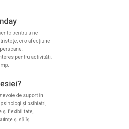
onday
mento pentru a ne
ristețe, ci o afecțiune
i persoane.
teres pentru activități,
timp.
esiei?
 nevoie de suport în
sihologi și psihiatri,
i flexibilitate,
ințe și să își