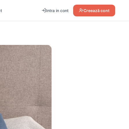
t
Intra in cont
Creează cont