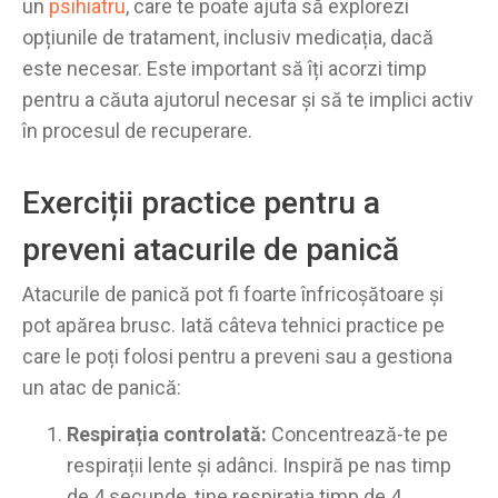
un
psihiatru
, care te poate ajuta să explorezi
opțiunile de tratament, inclusiv medicația, dacă
este necesar. Este important să îți acorzi timp
pentru a căuta ajutorul necesar și să te implici activ
în procesul de recuperare.
Exerciții practice pentru a
preveni atacurile de panică
Atacurile de panică pot fi foarte înfricoșătoare și
pot apărea brusc. Iată câteva tehnici practice pe
care le poți folosi pentru a preveni sau a gestiona
un atac de panică:
Respirația controlată:
Concentrează-te pe
respirații lente și adânci. Inspiră pe nas timp
de 4 secunde, ține respirația timp de 4