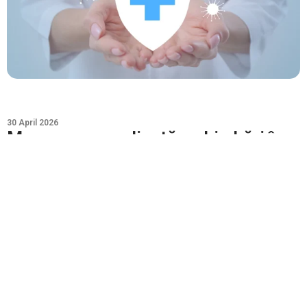
30 April 2026
Menopauza explicată: schimbări în
corp și simptome frecvente
Obstetrică ginecologie
Menopauza
Menopauza este una dintre cele mai semnificative tranziții
din viața unei femei, reprezentând un proces...
Citește tot >>