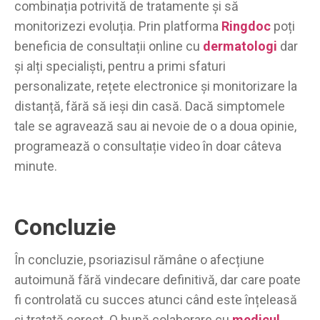
combinația potrivită de tratamente și să
monitorizezi evoluția. Prin platforma
Ringdoc
poți
beneficia de consultații online cu
dermatologi
dar
și alți specialiști, pentru a primi sfaturi
personalizate, rețete electronice și monitorizare la
distanță, fără să ieși din casă. Dacă simptomele
tale se agravează sau ai nevoie de o a doua opinie,
programează o consultație video în doar câteva
minute.
Concluzie
În concluzie, psoriazisul rămâne o afecțiune
autoimună fără vindecare definitivă, dar care poate
fi controlată cu succes atunci când este înțeleasă
și tratată corect. O bună colaborare cu
medicul