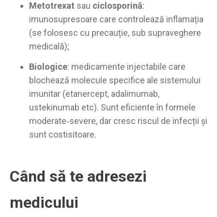
Metotrexat
sau
ciclosporină
:
imunosupresoare care controlează inflamația
(se folosesc cu precauție, sub supraveghere
medicală);
Biologice
: medicamente injectabile care
blochează molecule specifice ale sistemului
imunitar (etanercept, adalimumab,
ustekinumab etc). Sunt eficiente în formele
moderate‑severe, dar cresc riscul de infecții și
sunt costisitoare.
Când să te adresezi
medicului