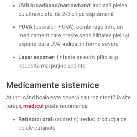
UVB broadband/narrowband
: iradiază pielea
cu ultraviolete, de 2‑3 ori pe săptămână
PUVA
(psoralen + UVA): combinație între un
medicament care crește sensibilitatea pielii și
expunerea la UVA; indicat în forme severe
Laser excimer
: țintește selectiv plăcile și
necesită mai puține ședințe
Medicamente sistemice
Atunci când boala este severă sau rezistentă la alte
terapii,
medicul
poate recomanda:
Retinoizi orali
(acitretin): reduc producția de
celule cutanate