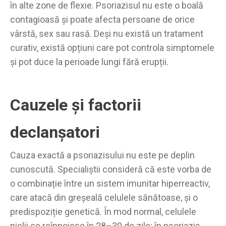
în alte zone de flexie. Psoriazisul nu este o boală
contagioasă și poate afecta persoane de orice
vârstă, sex sau rasă. Deși nu există un tratament
curativ, există opțiuni care pot controla simptomele
și pot duce la perioade lungi fără erupții.
Cauzele și factorii
declanșatori
Cauza exactă a psoriazisului nu este pe deplin
cunoscută. Specialiștii consideră că este vorba de
o combinație între un sistem imunitar hiperreactiv,
care atacă din greșeală celulele sănătoase, și o
predispoziție genetică. În mod normal, celulele
pielii se reînnoiesc în 28–30 de zile; în psoriazis,