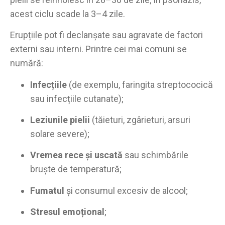
acest ciclu scade la 3–4 zile.
Erupțiile pot fi declanșate sau agravate de factori
externi sau interni. Printre cei mai comuni se
numără:
Infecțiile
(de exemplu, faringita streptococică
sau infecțiile cutanate);
Leziunile pielii
(tăieturi, zgârieturi, arsuri
solare severe);
Vremea rece și uscată
sau schimbările
bruște de temperatură;
Fumatul
și consumul excesiv de alcool;
Stresul emoțional
;