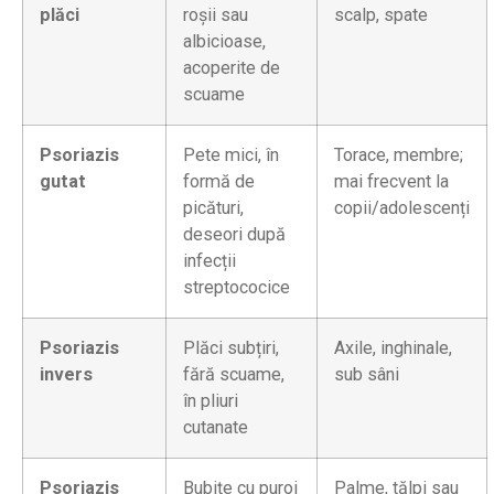
plăci
roșii sau
scalp, spate
albicioase,
acoperite de
scuame
Psoriazis
Pete mici, în
Torace, membre;
gutat
formă de
mai frecvent la
picături,
copii/adolescenți
deseori după
infecții
streptococice
Psoriazis
Plăci subțiri,
Axile, inghinale,
invers
fără scuame,
sub sâni
în pliuri
cutanate
Psoriazis
Bubițe cu puroi
Palme, tălpi sau