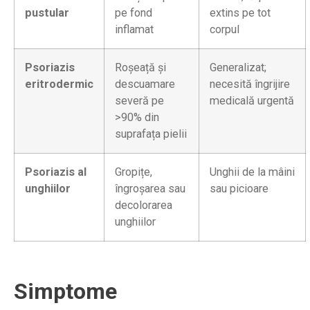
pustular
pe fond
extins pe tot
inflamat
corpul
Psoriazis
Roșeață și
Generalizat;
eritrodermic
descuamare
necesită îngrijire
severă pe
medicală urgentă
>90% din
suprafața pielii
Psoriazis al
Gropițe,
Unghii de la mâini
unghiilor
îngroșarea sau
sau picioare
decolorarea
unghiilor
Simptome