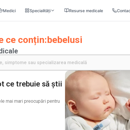
Medici
Specialități
Resurse medicale
Contac
 ce conțin:
bebelusi
dicale
t ce trebuie să știi
ele mai mari preocupări pentru