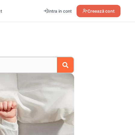
t
Intra in cont
Creează cont