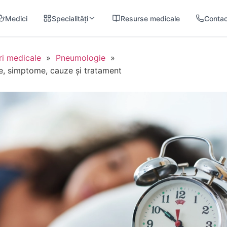
Medici
Specialități
Resurse medicale
Contac
ri medicale
»
Pneumologie
»
e, simptome, cauze și tratament