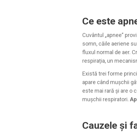
Ce este apn
Cuvântul „apnee” prov
somn, căile aeriene su
fluxul normal de aer. C
respirația, un mecanis
Există trei forme princi
apare când mușchii gât
este mai rară și are o 
mușchii respiratori.
Ap
Cauzele și fa