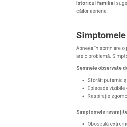
Istoricul familial
suger
căilor aeriene.
Simptomele 
Apneea în somn are o p
are o problemă. Simpto
Semnele observate de 
Sforăit puternic 
Episoade vizibile 
Respirație zgomot
Simptomele resimțite
Oboseală extremă