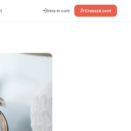
t
Intra in cont
Creează cont