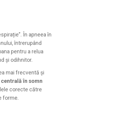
spirație”. În apneea în
nului, întrerupând
oana pentru a relua
 și odihnitor.
a mai frecventă și
centrală în somn
lele corecte către
 forme.