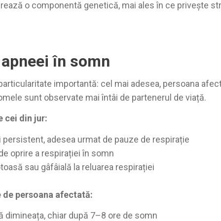
ează o componentă genetică, mai ales în ce privește st
apneei în somn
articularitate importantă: cel mai adesea, persoana afec
mele sunt observate mai întâi de partenerul de viață.
cei din jur:
și persistent, adesea urmat de pauze de respirație
de oprire a respirației în somn
oasă sau gâfâială la reluarea respirației
 de persoana afectată:
 dimineața, chiar după 7–8 ore de somn