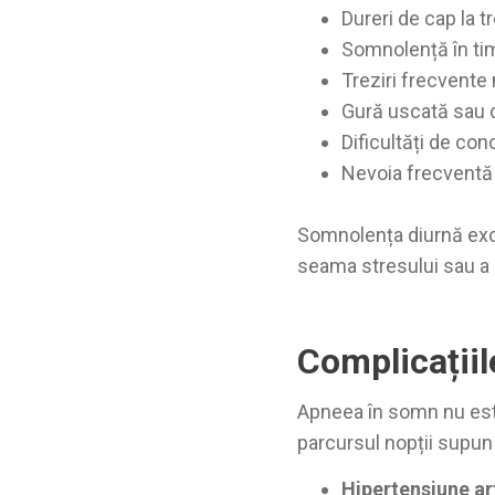
Dureri de cap la t
Somnolență în timp
Treziri frecvente
Gură uscată sau d
Dificultăți de con
Nevoia frecventă 
Somnolența diurnă exc
seama stresului sau a 
Complicațiil
Apneea în somn nu est
parcursul nopții supun
Hipertensiune art