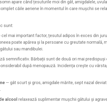
omn apare când țesuturile moi din gât, amigdalele, uvula,
complet căile aeriene în momentul în care mușchii se rel
sc sunt:
 cel mai important factor, țesutul adipos în exces din jur
 apneea poate apărea și la persoane cu greutate normală, m
 gâtului sau mandibulei.
ă semnificativ. Bărbații sunt de două ori mai predispuși 
 considerabil după menopauză. Incidența crește cu vârsta
ene
— gât scurt și gros, amigdale mărite, sept nazal devia
.
de alcool
relaxează suplimentar mușchii gâtului și agra