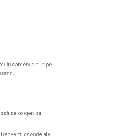
mulți oameni o pun pe
 somn.
ipsă de oxigen pe
frecvent ignorate ale