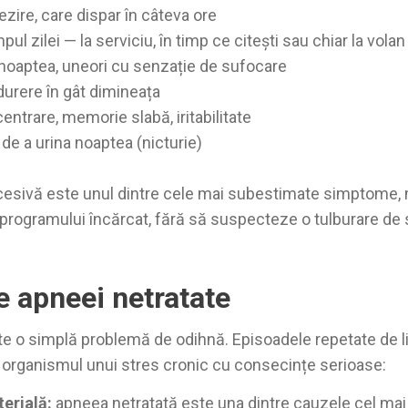
rezire, care dispar în câteva ore
ul zilei — la serviciu, în timp ce citești sau chiar la volan
 noaptea, uneori cu senzație de sufocare
urere în gât dimineața
centrare, memorie slabă, iritabilitate
de a urina noaptea (nicturie)
esivă este unul dintre cele mai subestimate simptome, 
programului încărcat, fără să suspecteze o tulburare de
e apneei netratate
e o simplă problemă de odihnă. Episoadele repetate de l
 organismul unui stres cronic cu consecințe serioase:
erială:
apneea netratată este una dintre cauzele cel mai 