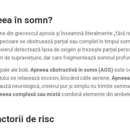
eea în somn?
ine din grecescul
apnoia
și înseamnă literalmente „fără re
perioare se obstruează parțial sau complet în timpul som
reierul detectează lipsa de oxigen și trezește parțial pers
m de supraviețuire, dar care fragmentează somnul profund
pale ale bolii.
Apneea obstructivă în somn (AOS)
este ce
ului se relaxează excesiv, blocând căile aeriene.
Apneea 
cauză neurologică, creierul pur și simplu nu trimite semna
neea complexă sau mixtă
combină elemente din ambele
ctorii de risc