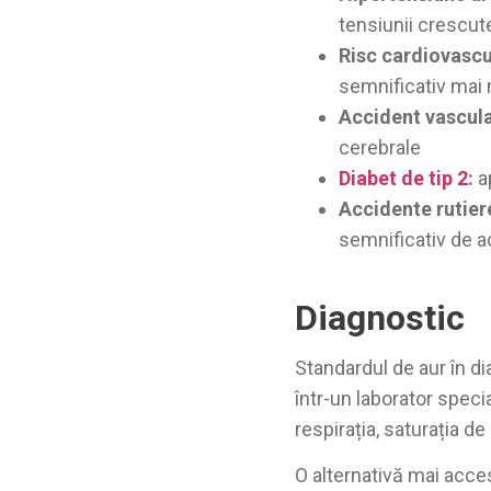
tensiunii crescut
Risc cardiovascu
semnificativ mai 
Accident vascula
cerebrale
Diabet de tip 2
:
a
Accidente rutier
semnificativ de 
Diagnostic
Standardul de aur în d
într-un laborator speci
respirația, saturația de
O alternativă mai acce