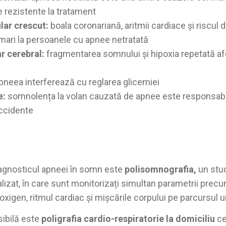
e rezistente la tratament
lar crescut:
boala coronariană, aritmii cardiace și riscul d
mari la persoanele cu apnee netratată
r cerebral:
fragmentarea somnului și hipoxia repetată af
pneea interferează cu reglarea glicemiei
e:
somnolența la volan cauzată de apnee este responsab
accidente
iagnosticul apneei în somn este
polisomnografia,
un stud
alizat, în care sunt monitorizați simultan parametrii precu
 oxigen, ritmul cardiac și mișcările corpului pe parcursul un
sibilă este
poligrafia cardio-respiratorie la domiciliu
ce