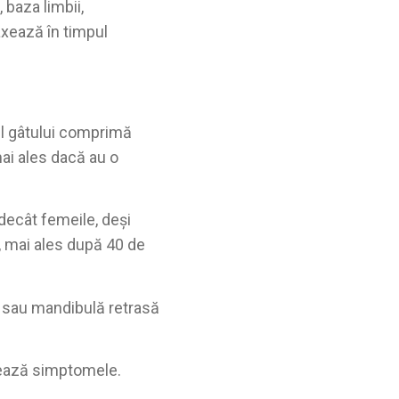
 baza limbii,
axează în timpul
ul gâtului comprimă
ai ales dacă au o
decât femeile, deși
, mai ales după 40 de
t sau mandibulă retrasă
vează simptomele.