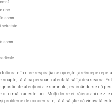
somn?
e risc
 în somn
 netratate
 în somn
medicale
ulburare în care respirația se oprește și reîncepe repeta
pe noapte, fără ca persoana afectată să își dea seama. Est
agnosticate afecțiuni ale somnului, estimându-se că pes
e o formă a acestei boli. Mulți dintre ei trăiesc ani de zil
 și probleme de concentrare, fără să știe că vinovată est