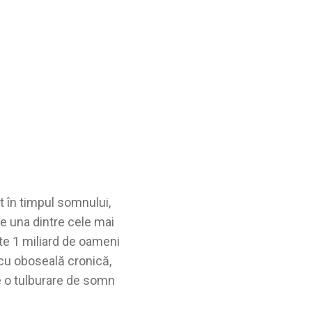
t în timpul somnului,
e una dintre cele mai
te 1 miliard de oameni
e cu oboseală cronică,
e o tulburare de somn