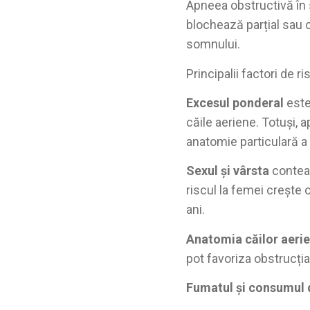
Apneea obstructivă în s
blochează parțial sau 
somnului.
Principalii factori de ri
Excesul ponderal
este
căile aeriene. Totuși,
anatomie particulară a
Sexul și vârsta
conteaz
riscul la femei crește
ani.
Anatomia căilor aeri
pot favoriza obstrucția
Fumatul și consumul 