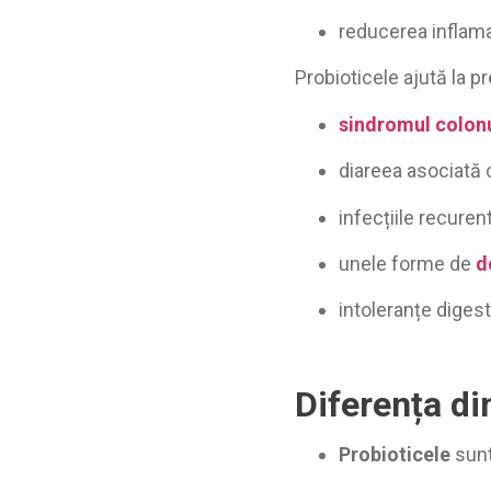
reducerea inflamaț
Probioticele ajută la 
sindromul colonul
diareea asociată c
infecțiile recuren
unele forme de
d
intoleranțe digest
Diferența di
Probioticele
sunt