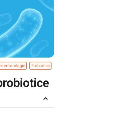
roenterologie
Probiotice
probiotice