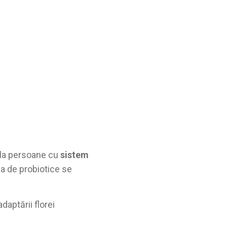
, la persoane cu
sistem
ea de probiotice se
daptării florei