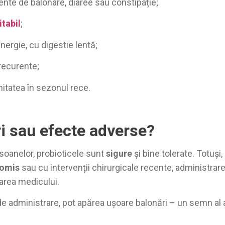
ente de balonare, diaree sau constipație;
itabil
;
energie, cu digestie lentă;
 recurente;
nitatea în sezonul rece.
ri sau efecte adverse?
soanelor, probioticele sunt
sigure
și bine tolerate. Totuși
romis
sau cu intervenții chirurgicale recente, administrar
area medicului.
 de administrare, pot apărea ușoare balonări – un semn al a