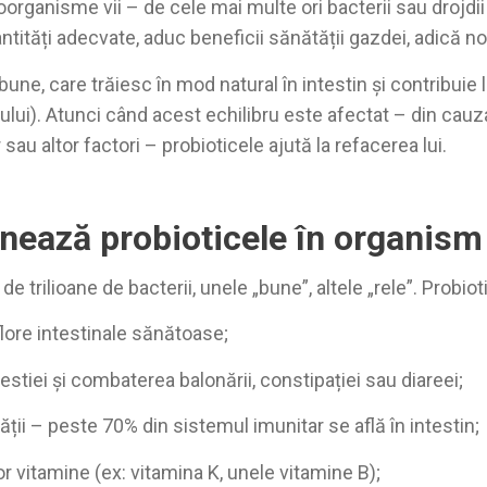
organisme vii – de cele mai multe ori bacterii sau drojdii
ntități adecvate, aduc beneficii sănătății gazdei, adică n
bune, care trăiesc în mod natural în intestin și contribuie la
lui). Atunci când acest echilibru este afectat – din cauza
r sau altor factori – probioticele ajută la refacerea lui.
nează probioticele în organism
de trilioane de bacterii, unele „bune”, altele „rele”. Probiot
lore intestinale sănătoase;
stiei și combaterea balonării, constipației sau diareei;
ții – peste 70% din sistemul imunitar se află în intestin;
r vitamine (ex: vitamina K, unele vitamine B);