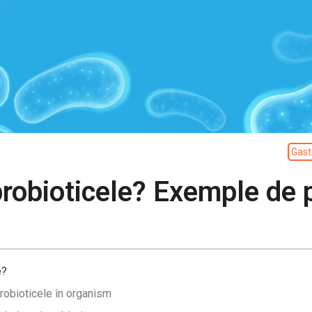
Gast
robioticele? Exemple de 
e?
obioticele în organism