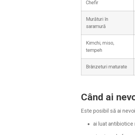
Chefir
Murături în
saramură
Kimchi, miso,
tempeh
Brânzeturi maturate
Când ai nevo
Este posibil să ai nevo
ai luat antibiotice