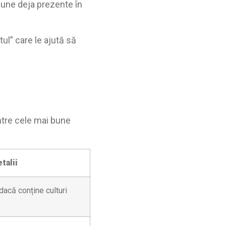
bune deja prezente în
ul” care le ajută să
intre cele mai bune
talii
dacă conține culturi