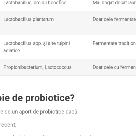
Lactobacillus, drojdii benefice
Mai bogat decât iaurt
Lactobacillus plantarum
Doar cele fermentate 
Lactobacillus spp. și alte tulpini
Fermentate tradițion
asiatice
Propionibacterium, Lactococcus
Doar cele cu ferment
ie de probiotice?
ie de un aport de probiotice dacă:
 recent;