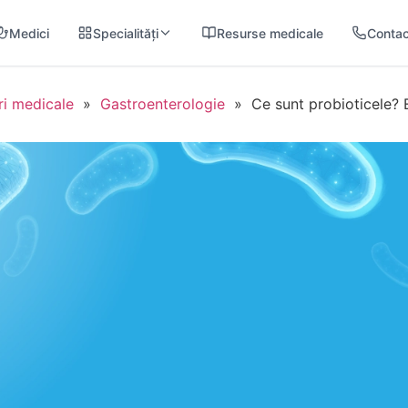
Medici
Specialități
Resurse medicale
Contac
ri medicale
»
Gastroenterologie
»
Ce sunt probioticele?