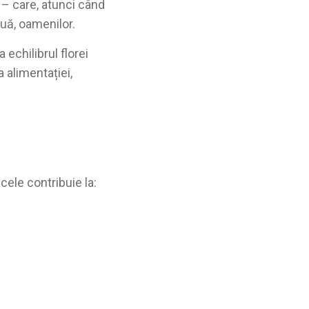
 – care, atunci când
ouă, oamenilor.
 echilibrul florei
 alimentației,
icele contribuie la: