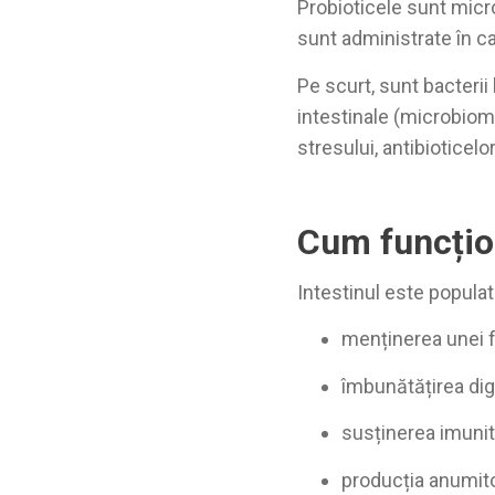
Probioticele sunt micro
sunt administrate în ca
Pe scurt, sunt bacterii 
intestinale (microbiomu
stresului, antibioticelo
Cum funcțio
Intestinul este populat 
menținerea unei f
îmbunătățirea dige
susținerea imunită
producția anumito