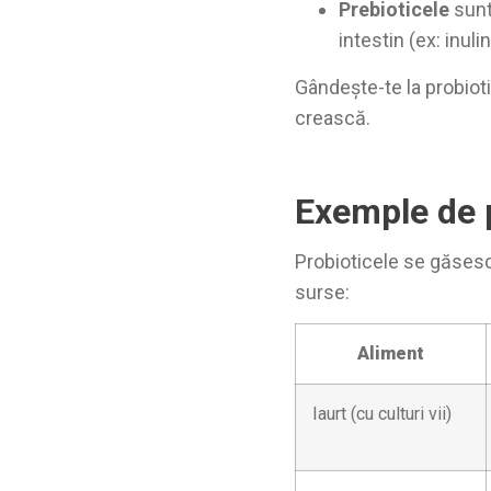
Prebioticele
sunt
intestin (ex: inul
Gândește-te la probioti
crească.
Exemple de p
Probioticele se găsesc
surse:
Aliment
Iaurt (cu culturi vii)