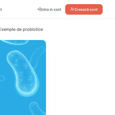
t
Intra in cont
Creează cont
 Exemple de probiotice