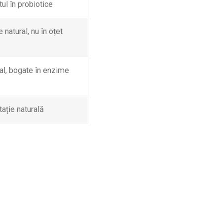
ul în probiotice
natural, nu în oțet
al, bogate în enzime
ație naturală