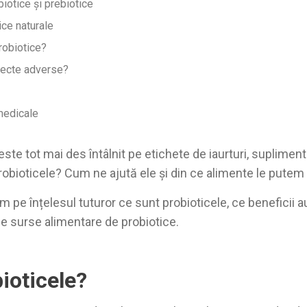
biotice și prebiotice
ce naturale
robiotice?
efecte adverse?
medicale
este tot mai des întâlnit pe etichete de iaurturi, suplime
robioticele? Cum ne ajută ele și din ce alimente le putem
ăm pe înțelesul tuturor ce sunt probioticele, ce beneficii a
e surse alimentare de probiotice.
ioticele?