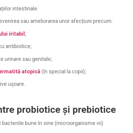
iilor intestinale.
prevenirea sau ameliorarea unor afecțiuni precum:
ui iritabil
;
u antibiotice;
te urinare sau genitale;
ermatită atopică
(în special la copii);
ive ușoare.
ntre probiotice și prebiotice
 bacteriile bune în sine (microorganisme vii)