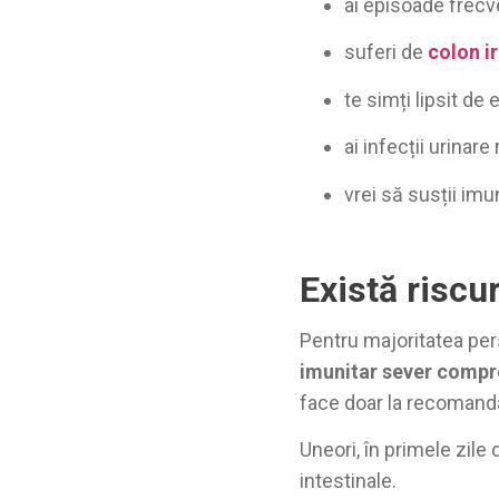
ai episoade frecv
suferi de
colon ir
te simți lipsit de 
ai infecții urinare
vrei să susții imu
Există riscu
Pentru majoritatea per
imunitar sever comp
face doar la recomand
Uneori, în primele zile
intestinale.