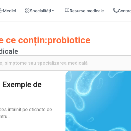
Medici
Specialități
Resurse medicale
Contac
 ce conțin:
probiotice
dicale
? Exemple de
es întâlnit pe etichete de
tru...