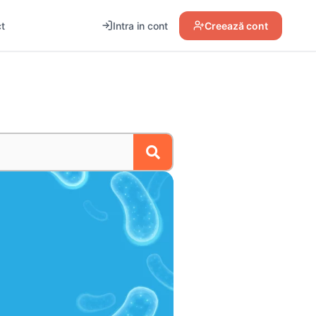
t
Intra in cont
Creează cont